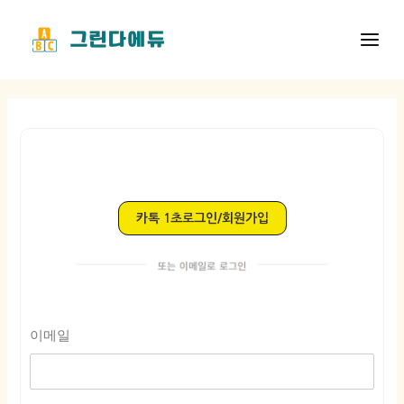
콘
Main
텐
Men
츠
로
건
너
뛰
기
카톡 1초로그인/회원가입
이메일